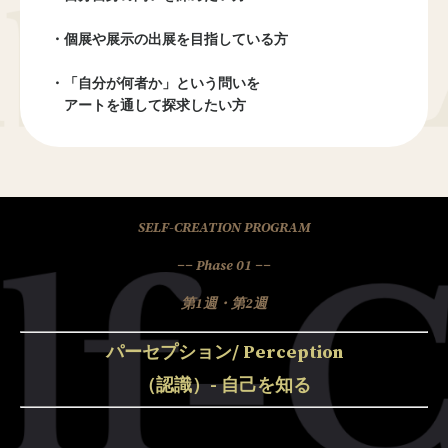
・個展や展示の出展を目指している方
・「自分が何者か」という問いを
アートを通して探求したい方
SELF-CREATION PROGRAM
−− Phase 01 −−
第1週・第2週
パーセプション/ Perception
（認識）- 自己を知る